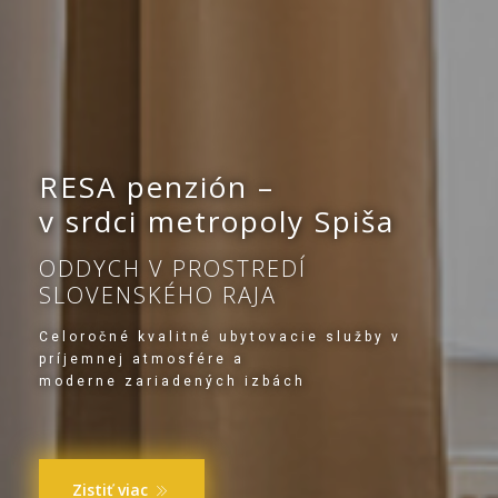
RESA penzión –
v srdci metropoly Spiša
ODDYCH V PROSTREDÍ
SLOVENSKÉHO RAJA
Celoročné kvalitné ubytovacie služby v
príjemnej atmosfére a
moderne zariadených izbách
Zistiť viac