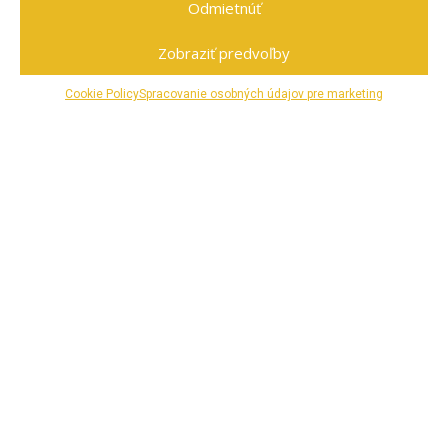
Odmietnúť
Zobraziť predvoľby
Cookie Policy
Spracovanie osobných údajov pre marketing
Našou pridanou hodnotou je
individuáln
y, príjemný a
ústretový prístup k hosťovi.
Interne sa riadime heslom:
hosť sa musí cítiť
príjemnejšie ako doma.